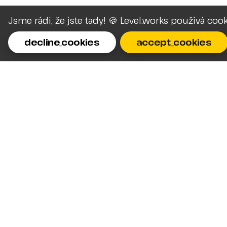
Jsme rádi, že jste tady! 🍪 Level.works používá coo
decline_cookies
accept_cookies
Homepage