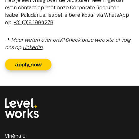
Heb je een vraag over de vacature? Neem gerust
even contact op met onze Corporate Recruiter:
Isabel Paludanus. Isabel is bereikbaar via WhatsApp
op:
+31 (0)6 1864276
.
📍
Meer weten over ons? Check onze
website
of volg
ons op
LinkedIn
.
apply_now
Homepage
Vlněna 5